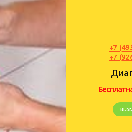
+7 (49
+7 (92
Диа
Бесплатн
Вызв